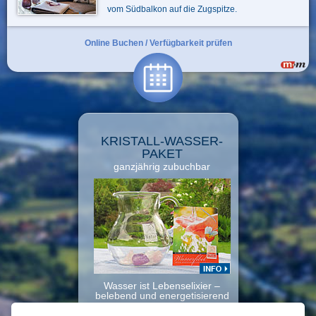
vom Südbalkon auf die Zugspitze.
Online Buchen / Verfügbarkeit prüfen
KRISTALL-WASSER-
PAKET
ganzjährig zubuchbar
Wasser ist Lebenselixier –
belebend und energetisierend
€ 25,00
Paket-Preis