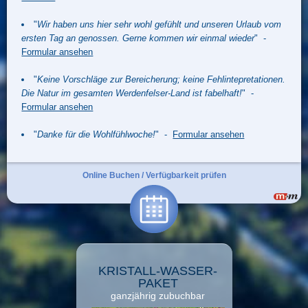
"
Wir haben uns hier sehr wohl gefühlt und unseren Urlaub vom
ersten Tag an genossen. Gerne kommen wir einmal wieder
" -
Formular ansehen
"
Keine Vorschläge zur Bereicherung; keine Fehlintepretationen.
Die Natur im gesamten Werdenfelser-Land ist fabelhaft!
" -
Formular ansehen
"
Danke für die Wohlfühlwoche!
" -
Formular ansehen
Online Buchen / Verfügbarkeit prüfen
KRISTALL-WASSER-
PAKET
ganzjährig zubuchbar